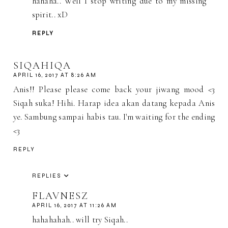
hahaha.. Well I stop writing due to my missing
spirit.. xD
REPLY
SIQAHIQA
APRIL 16, 2017 AT 8:26 AM
Anis!! Please please come back your jiwang mood <3
Siqah suka! Hihi. Harap idea akan datang kepada Anis
ye. Sambung sampai habis tau. I'm waiting for the ending
<3
REPLY
REPLIES
FLAVNESZ
APRIL 16, 2017 AT 11:26 AM
hahahahah.. will try Siqah..