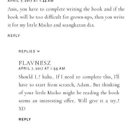
APRIL 7, 2017 AT 1:44 AM
Anis, you have to complete writing the book and if the
book will be too difficult for grown-ups, then you write
it for my little Maiko and seangkatan dia.
REPLY
REPLIES
FLAVNESZ
APRIL 7, 2017 AT 1:55 AM
Should I..? haha.. If I need to complete this, I'll
have to start from scratch, Adam.. But thinking
of your little Maiko might be reading the book
seems an interesting offer.. Will give it a try..!
XD
REPLY