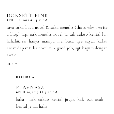
DORSETT PINK
APRIL 10, 2017 AT 3:21 PM
saya suka baca novel & suka menulis (that's why i write
a blog) tapi nak menulis novel tu tak cukup kental la..
huhuhu...so hanya mampu membaca nye saya.. kalau
anesz dapat tulis novel tu - good job, sgt kagum dengan
awak.
REPLY
REPLIES
FLAVNESZ
APRIL 10, 2017 AT 3:28 PM
haha.. Tak cukup kental jugak kak but acah
kental je ni.. haha