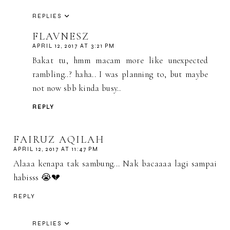
REPLIES
FLAVNESZ
APRIL 12, 2017 AT 3:21 PM
Bakat tu, hmm macam more like unexpected
rambling..? haha.. I was planning to, but maybe
not now sbb kinda busy..
REPLY
FAIRUZ AQILAH
APRIL 12, 2017 AT 11:47 PM
Alaaa kenapa tak sambung... Nak bacaaaa lagi sampai
habisss 😭💔
REPLY
REPLIES