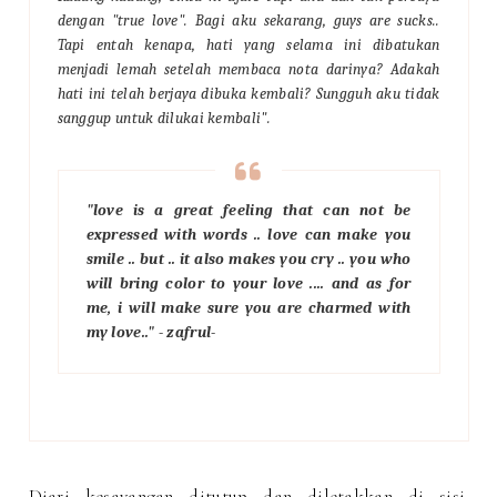
dengan "true love". Bagi aku sekarang, guys are sucks..
Tapi entah kenapa, hati yang selama ini dibatukan
menjadi lemah setelah membaca nota darinya? Adakah
hati ini telah berjaya dibuka kembali? Sungguh aku tidak
sanggup untuk dilukai kembali".
"love is a great feeling that can not be
expressed with words .. love can make you
smile .. but .. it also makes you cry .. you who
will bring color to your love .... and as for
me, i will make sure you are charmed with
my love.." - zafrul-
Diari kesayangan ditutup dan diletakkan di sisi.