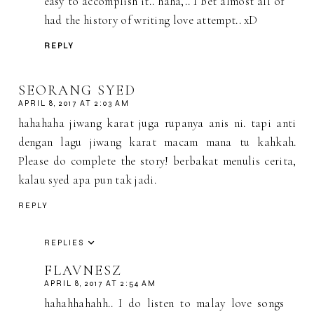
easy to accomplish it.. haha,.. I bet almost all of
had the history of writing love attempt.. xD
REPLY
SEORANG SYED
APRIL 8, 2017 AT 2:03 AM
hahahaha jiwang karat juga rupanya anis ni. tapi anti
dengan lagu jiwang karat macam mana tu kahkah.
Please do complete the story! berbakat menulis cerita,
kalau syed apa pun tak jadi.
REPLY
REPLIES
FLAVNESZ
APRIL 8, 2017 AT 2:54 AM
hahahhahahh.. I do listen to malay love songs