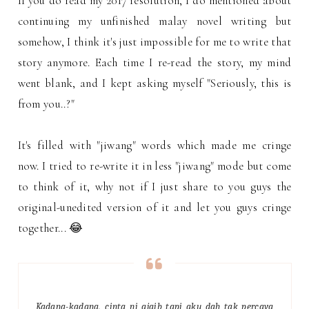
If you do read my 2017 resolution, I do mentioned about
continuing my unfinished malay novel writing but
somehow, I think it's just impossible for me to write that
story anymore. Each time I re-read the story, my mind
went blank, and I kept asking myself "Seriously, this is
from you..?"
It's filled with "jiwang" words which made me cringe
now. I tried to re-write it in less "jiwang" mode but come
to think of it, why not if I just share to you guys the
original-unedited version of it and let you guys cringe
together... 😂
Kadang-kadang, cinta ni ajaib tapi aku dah tak percaya