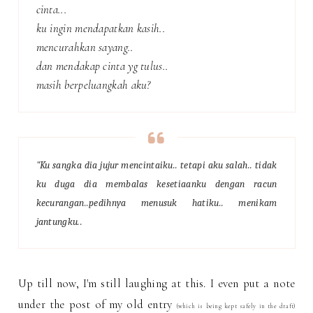
cinta...
ku ingin mendapatkan kasih..
mencurahkan sayang..
dan mendakap cinta yg tulus..
masih berpeluangkah aku?
"Ku sangka dia jujur mencintaiku.. tetapi aku salah.. tidak
ku duga dia membalas kesetiaanku dengan racun
kecurangan..pedihnya menusuk hatiku.. menikam
jantungku..
Up till now, I'm still laughing at this. I even put a note
under the post of my old entry
(which is being kept safely in the draft)