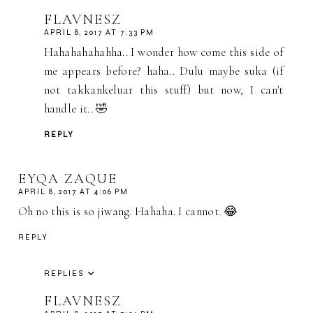
FLAVNESZ
APRIL 8, 2017 AT 7:33 PM
Hahahahahahha.. I wonder how come this side of
me appears before? haha.. Dulu maybe suka (if
not takkankeluar this stuff) but now, I can't
handle it.. 🤣
REPLY
EYQA ZAQUE
APRIL 8, 2017 AT 4:06 PM
Oh no this is so jiwang. Hahaha. I cannot. 😂
REPLY
REPLIES
FLAVNESZ