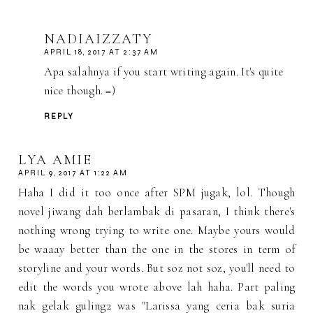
NADIAIZZATY
APRIL 18, 2017 AT 2:37 AM
Apa salahnya if you start writing again. It's quite
nice though. =)
REPLY
LYA AMIE
APRIL 9, 2017 AT 1:22 AM
Haha I did it too once after SPM jugak, lol. Though
novel jiwang dah berlambak di pasaran, I think there's
nothing wrong trying to write one. Maybe yours would
be waaay better than the one in the stores in term of
storyline and your words. But soz not soz, you'll need to
edit the words you wrote above lah haha. Part paling
nak gelak guling2 was "Larissa yang ceria bak suria