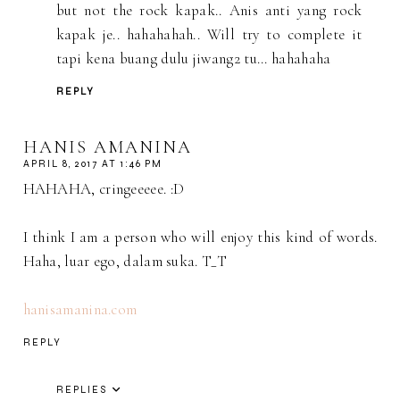
but not the rock kapak.. Anis anti yang rock
kapak je.. hahahahah.. Will try to complete it
tapi kena buang dulu jiwang2 tu... hahahaha
REPLY
HANIS AMANINA
APRIL 8, 2017 AT 1:46 PM
HAHAHA, cringeeeee. :D
I think I am a person who will enjoy this kind of words.
Haha, luar ego, dalam suka. T_T
hanisamanina.com
REPLY
REPLIES