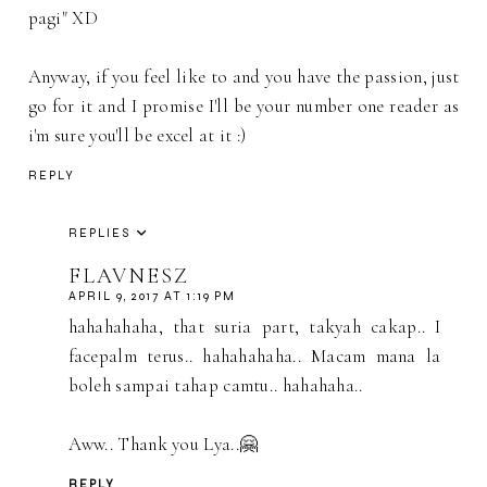
pagi" XD
Anyway, if you feel like to and you have the passion, just
go for it and I promise I'll be your number one reader as
i'm sure you'll be excel at it :)
REPLY
REPLIES
FLAVNESZ
APRIL 9, 2017 AT 1:19 PM
hahahahaha, that suria part, takyah cakap.. I
facepalm terus.. hahahahaha.. Macam mana la
boleh sampai tahap camtu.. hahahaha..
Aww.. Thank you Lya..🤗
REPLY