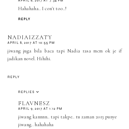
APRIL 8, 2017 AT 7:34 PM
Hahahaha.. I con't too..!
REPLY
NADIAIZZATY
APRIL 8, 2017 AT 10:55 PM
jiwang juga bila baca tapi Nadia rasa mcm ok je if
jadikan novel. Hihihi.
REPLY
REPLIES
FLAVNESZ
APRIL 9, 2017 AT 1:12 PM
jiwang kannnn.. tapi takpe.. tu zaman 2013 punye
jiwang.. hahahaha