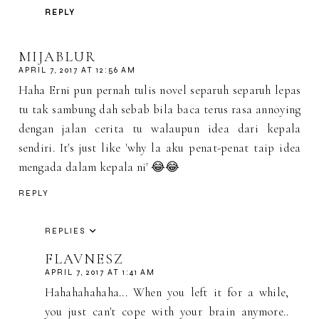
REPLY
MIJABLUR
APRIL 7, 2017 AT 12:56 AM
Haha Erni pun pernah tulis novel separuh separuh lepas
tu tak sambung dah sebab bila baca terus rasa annoying
dengan jalan cerita tu walaupun idea dari kepala
sendiri. It's just like 'why la aku penat-penat taip idea
mengada dalam kepala ni' 😂😂
REPLY
REPLIES
FLAVNESZ
APRIL 7, 2017 AT 1:41 AM
Hahahahahaha... When you left it for a while,
you just can't cope with your brain anymore..