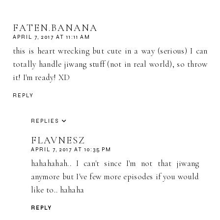
FATEN.BANANA
APRIL 7, 2017 AT 11:11 AM
this is heart wrecking but cute in a way (serious) I can
totally handle jiwang stuff (not in real world), so throw
it! I'm ready! XD
REPLY
REPLIES
FLAVNESZ
APRIL 7, 2017 AT 10:35 PM
hahahahah.. I can't since I'm not that jiwang
anymore but I've few more episodes if you would
like to.. hahaha
REPLY